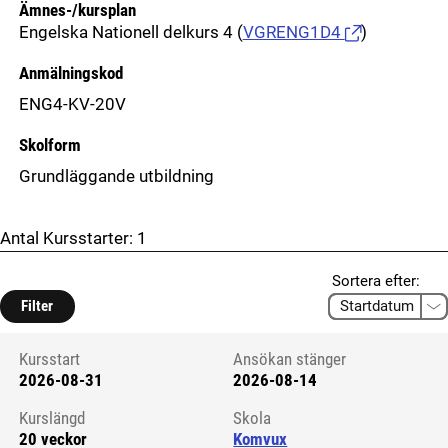
Ämnes-/kursplan
Engelska Nationell delkurs 4
(
VGRENG1D4
)
Anmälningskod
ENG4-KV-20V
Skolform
Grundläggande utbildning
Antal Kursstarter:
1
Sortera efter:
Filter
Kursstart
Ansökan stänger
2026-08-31
2026-08-14
Kursstart 6326949
Kurslängd
Skola
20 veckor
Komvux