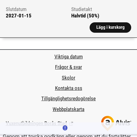
Slutdatum
Studietakt
2027-01-15
Halvtid (50%)
Lägg i kurskorg
Viktiga datum
Frågor & svar
Skolor
Kontakta oss
Tillgänglighetsredogörelse
Webbplatskarta
Vuxenutbildningen Borås Stad
(Länk till extern sida.)
Genom att trycka godkänn eller genom att du fortsätter