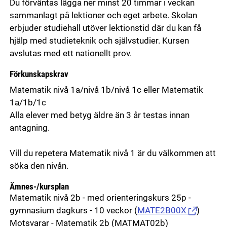
Du förväntas lägga ner minst 20 timmar i veckan
sammanlagt på lektioner och eget arbete. Skolan
erbjuder studiehall utöver lektionstid där du kan få
hjälp med studieteknik och självstudier. Kursen
avslutas med ett nationellt prov.
Förkunskapskrav
Matematik nivå 1a/nivå 1b/nivå 1c eller Matematik
1a/1b/1c
Alla elever med betyg äldre än 3 år testas innan
antagning.
Vill du repetera Matematik nivå 1 är du välkommen att
söka den nivån.
Ämnes-/kursplan
Matematik nivå 2b - med orienteringskurs 25p -
gymnasium dagkurs - 10 veckor
(
MATE2B00X
)
Motsvarar - Matematik 2b (MATMAT02b)