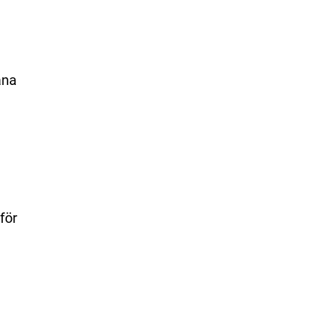
ana
för