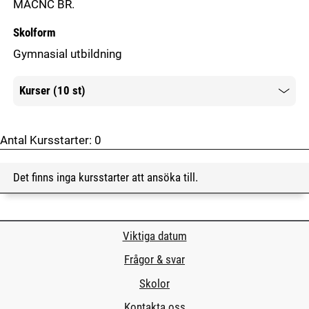
MACNC BR.
Skolform
Gymnasial utbildning
Kurser (10 st)
Mer information
Antal Kursstarter:
0
Det finns inga kursstarter att ansöka till.
Viktiga datum
Frågor & svar
Skolor
Kontakta oss