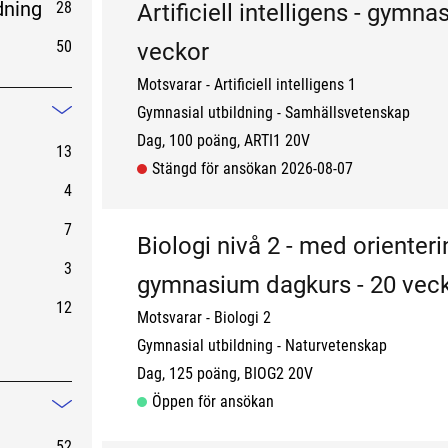
dning
28
Artificiell intelligens - gymn
g
50
veckor
Motsvarar - Artificiell intelligens 1
Gymnasial utbildning
Samhällsvetenskap
Mindre information
Dag
100 poäng
ARTI1 20V
13
Stängd för ansökan 2026-08-07
4
7
Biologi nivå 2 - med orienteri
3
gymnasium dagkurs - 20 vec
12
Motsvarar - Biologi 2
Gymnasial utbildning
Naturvetenskap
Dag
125 poäng
BIOG2 20V
Öppen för ansökan
Mindre information
52