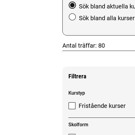
Välj att söka bland aktue
Sök bland aktuella k
Sök bland alla kurser
Antal träffar:
80
don't click me
don't clic
Filtrera
Filtrera sökresultat
Kurstyp
Fristående kurser
Skolform