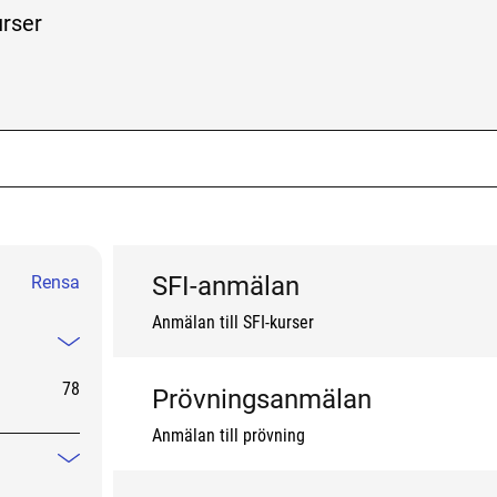
lla kurser eller hela utbudet
urser
k me
SFI-anmälan
Rensa
Anmälan till SFI-kurser
Mindre information
78
Prövningsanmälan
Anmälan till prövning
Mindre information