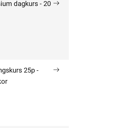
asium dagkurs - 20
ngskurs 25p -
kor