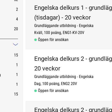
Engelska delkurs 1 - grundlä
2
(tisdagar) - 20 veckor
4
Grundläggande utbildning
Engelska
20
Kväll
100 poäng
ENG1-KV-20V
Öppen för ansökan
Mindre information
15
Engelska delkurs 2 - grundlä
1
20 veckor
n
1
Grundläggande utbildning
Engelska
Dag
100 poäng
ENG2 20V
1
Öppen för ansökan
15
Engelska delkurs 2 - grundlä