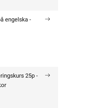
å engelska -
ringskurs 25p -
kor