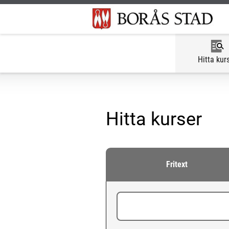
Hitta kur
Hitta kurser
Fritext
Ange sökord