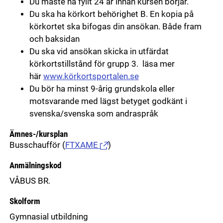
Du måste ha fyllt 24 år innan kursen börjar.
Du ska ha körkort behörighet B. En kopia på
körkortet ska bifogas din ansökan. Både fram
och baksidan
Du ska vid ansökan skicka in utfärdat
körkortstillstånd för grupp 3. läsa mer
här
www.körkortsportalen.se
Du bör ha minst 9-årig grundskola eller
motsvarande med lägst betyget godkänt i
svenska/svenska som andraspråk
Ämnes-/kursplan
Busschaufför
(
FTXAME
)
Anmälningskod
VÅBUS BR.
Skolform
Gymnasial utbildning