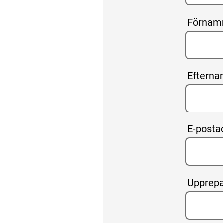
Förnam
Eftern
E-posta
Upprepa