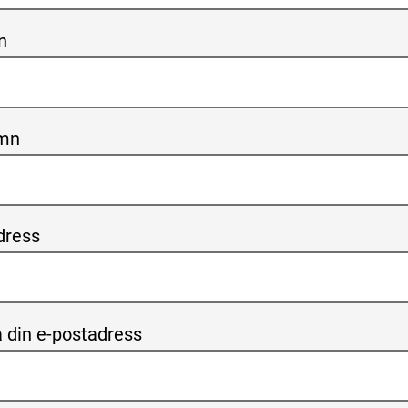
n
amn
dress
 din e-postadress