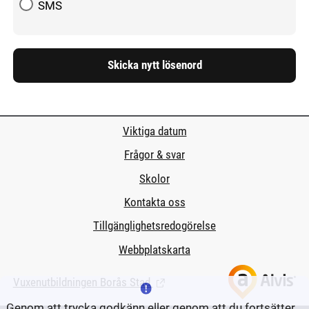
SMS
Viktiga datum
Frågor & svar
Skolor
Kontakta oss
Tillgänglighetsredogörelse
Webbplatskarta
Vuxenutbildningen Borås Stad
(Länk till extern sida.)
Genom att trycka godkänn eller genom att du fortsätter