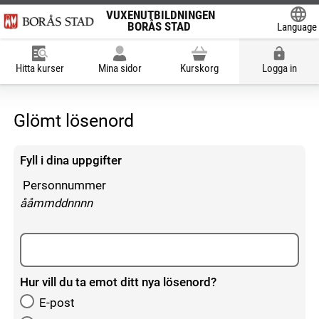
VUXENUTBILDNINGEN
BORÅS STAD
Language
Powered
Hitta kurser
Mina sidor
Kurskorg
Logga in
Glömt lösenord
Fyll i dina uppgifter
Personnummer
enligt följande mönster:
ååmmddnnnn
Hur vill du ta emot ditt nya lösenord?
E-post