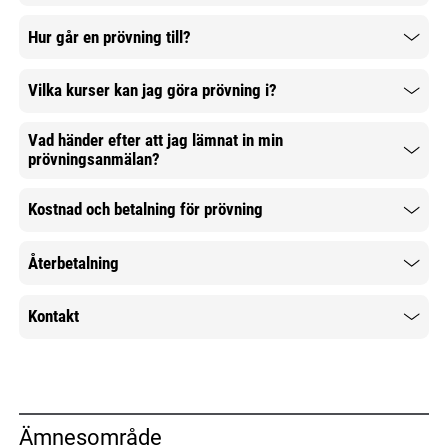
Hur går en prövning till?
Mer information
Vilka kurser kan jag göra prövning i?
Mer information
Vad händer efter att jag lämnat in min
prövningsanmälan?
Mer information
Kostnad och betalning för prövning
Mer information
Återbetalning
Mer information
Kontakt
Mer information
Ämnesområde