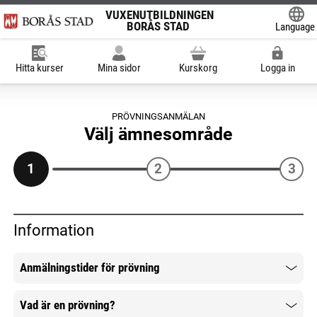
VUXENUTBILDNINGEN
BORÅS STAD
Language
Powered
Hitta kurser
Mina sidor
Kurskorg
Logga in
PRÖVNINGSANMÄLAN
Välj ämnesområde
2
3
1
Du är på steg 1 av 3
Information
Anmälningstider för prövning
Mer information
Vad är en prövning?
Mer information