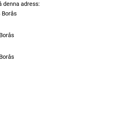
å denna adress:
 Borås
Borås
Borås
ill extern sida.)
)