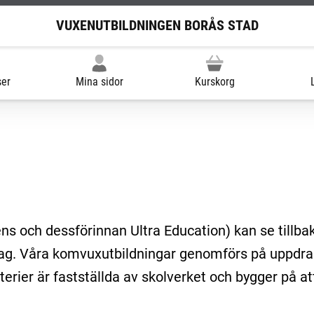
VUXENUTBILDNINGEN BORÅS STAD
ser
Mina sidor
Kurskorg
ns och dessförinnan Ultra Education) kan se tillb
etag. Våra komvuxutbildningar genomförs på uppdr
rier är fastställda av skolverket och bygger på att