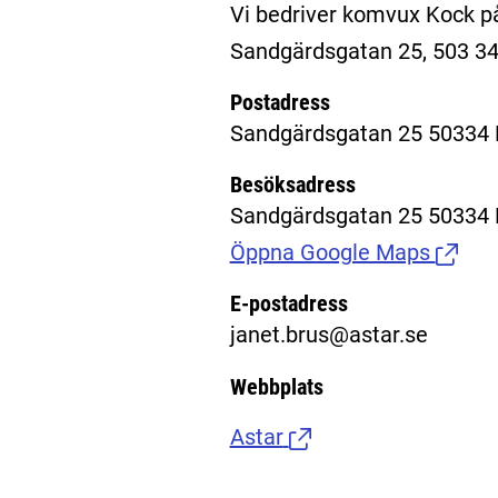
Vi bedriver komvux Kock p
Sandgärdsgatan 25, 503 34
Postadress
Sandgärdsgatan 25 50334 
Besöksadress
Sandgärdsgatan 25 50334 
Öppna Google Maps
(Länk t
E-postadress
janet.brus@astar.se
Webbplats
Astar
(Länk till extern sida.