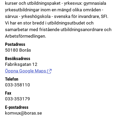
kurser och utbildningspaket - yrkesvux: gymnasiala
yrkesutbildningar inom en mängd olika områden -
särvux - yrkeshögskola - svenska för invandrare, SFI.
Vi har en stor bredd i utbildningsutbudet och
samarbetar med fristående utbildningsanordnare och
Arbetsförmedlingen.
Postadress
50180 Borås
Besöksadress
Fabriksgatan 12
Öppna Google Maps
(Länk till extern sida.)
Telefon
033-358110
Fax
033-353179
E-postadress
komvux@boras.se