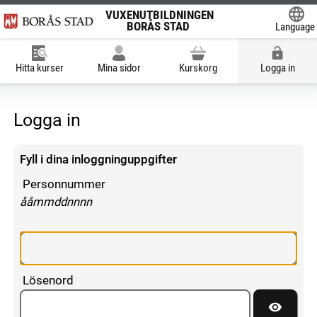
VUXENUTBILDNINGEN
BORÅS STAD
Language
Powered
Hitta kurser
Mina sidor
Kurskorg
Logga in
Logga in
Fyll i dina inloggninguppgifter
Personnummer
enligt följande mönster:
ååmmddnnnn
Lösenord
Visa lös